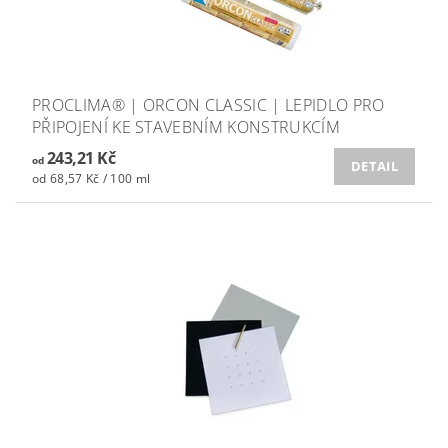
PROCLIMA® | ORCON CLASSIC | LEPIDLO PRO
PŘIPOJENÍ KE STAVEBNÍM KONSTRUKCÍM
243,21 Kč
od
DETAIL
od 68,57 Kč / 100 ml