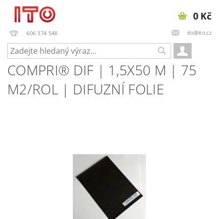
0 Kč
ito@ito.cz
606 374 548
COMPRI® DIF | 1,5X50 M | 75
M2/ROL | DIFUZNÍ FOLIE