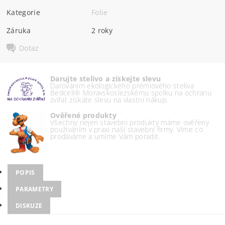
Kategorie
Folie
Záruka
2 roky
Dotaz
Darujte stelivo a získejte slevu
Darováním ekologického prémiového steliva
Bedcell® Moravskoslezskému spolku na ochranu
zvířat získáte slevu na vlastní nákup.
Ověřené produkty
Všechny nejen stavební produkty máme ověřeny
používáním v praxi naší stavební firmy. Víme co
prodáváme a umíme Vám poradit.
POPIS
PARAMETRY
DISKUZE