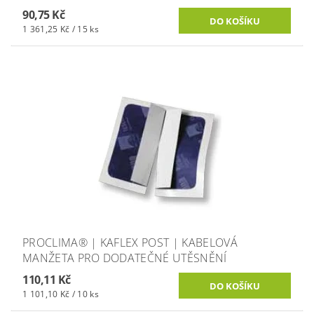
90,75 Kč
1 361,25 Kč / 15 ks
PROCLIMA® | KAFLEX POST | KABELOVÁ
MANŽETA PRO DODATEČNÉ UTĚSNĚNÍ
110,11 Kč
1 101,10 Kč / 10 ks