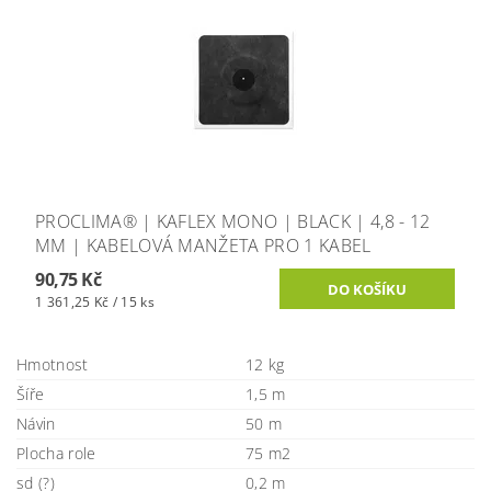
PROCLIMA® | KAFLEX MONO | BLACK | 4,8 - 12
MM | KABELOVÁ MANŽETA PRO 1 KABEL
90,75 Kč
1 361,25 Kč / 15 ks
Hmotnost
12 kg
Šíře
1,5 m
Návin
50 m
Plocha role
75 m2
sd (?)
0,2 m