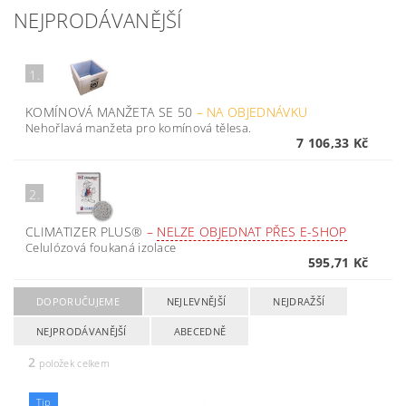
NEJPRODÁVANĚJŠÍ
1.
KOMÍNOVÁ MANŽETA SE 50
–
NA OBJEDNÁVKU
Nehořlavá manžeta pro komínová tělesa.
7 106,33 Kč
2.
CLIMATIZER PLUS®
–
NELZE OBJEDNAT PŘES E-SHOP
Celulózová foukaná izolace
595,71 Kč
DOPORUČUJEME
NEJLEVNĚJŠÍ
NEJDRAŽŠÍ
NEJPRODÁVANĚJŠÍ
ABECEDNĚ
2
položek celkem
Tip