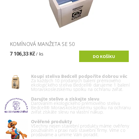
KOMÍNOVÁ MANŽETA SE 50
7 106,33 Kč
/ ks
Koupí steliva Bedcell podpoříte dobrou věc
Za každých 10 prodaných balení prémiového
ekologického steliva Bedcell® darujeme 1 balení
Moravskoslezskému spolku na ochranu zvířat.
Darujte stelivo a získejte slevu
Darováním ekologického prémiového steliva
Bedcell® Moravskoslezskému spolku na ochranu
zvířat získáte slevu na vlastní nákup.
Ověřené produkty
Všechny nejen stavební produkty máme ověřeny
používáním v praxi naší stavební firmy. Víme co
prodáváme a umíme Vám poradit.