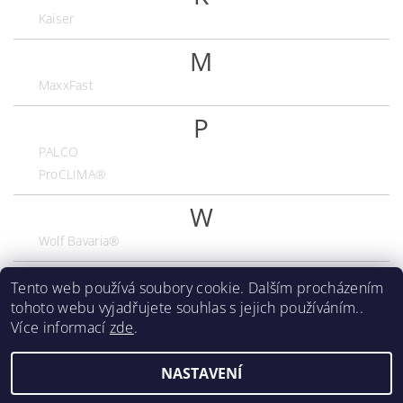
Kaiser
M
MaxxFast
P
PALCO
ProCLIMA®
W
Wolf Bavaria®
Tento web používá soubory cookie. Dalším procházením
tohoto webu vyjadřujete souhlas s jejich používáním..
Foukane-izolace-opava.cz
|
ito.cz
Více informací
zde
.
NASTAVENÍ
Upravit nastavení cookies
2026 ©
ITO shop
, všechna práva vyhrazena