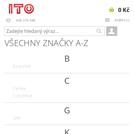
0 Kč
ito@ito.cz
606 374 548
VŠECHNY ZNAČKY A-Z
B
Bedcell®
C
Carline
COMPRI®
G
GNP
K