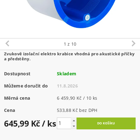
1
z 10
Zvukově izolační elektro krabice vhodná pro akustické příčky
a předstěny.
Dostupnost
Skladem
Můžeme doručit do
11.8.2026
Měrná cena
6 459,90 Kč / 10 ks
Cena
533,88 Kč bez DPH
645,99 Kč
/ ks