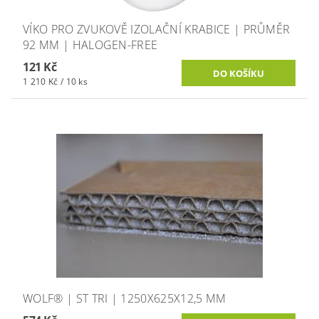
VÍKO PRO ZVUKOVĚ IZOLAČNÍ KRABICE | PRŮMĚR
92 MM | HALOGEN-FREE
121 Kč
1 210 Kč / 10 ks
WOLF® | ST TRI | 1250X625X12,5 MM