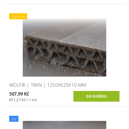
Výprodej
WOLF® | TWIN | 1250X625X10 MM
507,99 Kč
651,27 Kč / 1 m2
Tip