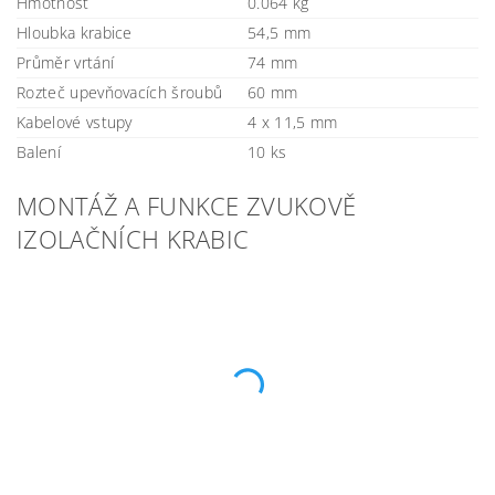
Hmotnost
0.064 kg
Hloubka krabice
54,5 mm
Průměr vrtání
74 mm
Rozteč upevňovacích šroubů
60 mm
Kabelové vstupy
4 x 11,5 mm
Balení
10 ks
MONTÁŽ A FUNKCE ZVUKOVĚ
IZOLAČNÍCH KRABIC