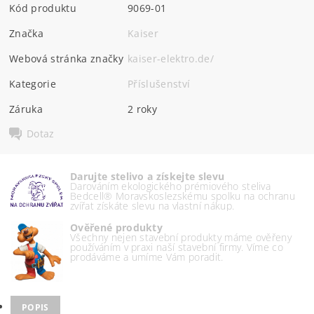
Kód produktu
9069-01
Značka
Kaiser
Webová stránka značky
kaiser-elektro.de/
Kategorie
Příslušenství
Záruka
2 roky
Dotaz
Darujte stelivo a získejte slevu
Darováním ekologického prémiového steliva
Bedcell® Moravskoslezskému spolku na ochranu
zvířat získáte slevu na vlastní nákup.
Ověřené produkty
Všechny nejen stavební produkty máme ověřeny
používáním v praxi naší stavební firmy. Víme co
prodáváme a umíme Vám poradit.
POPIS