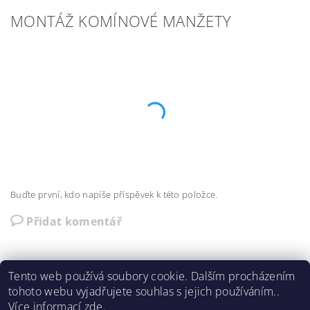
MONTÁŽ KOMÍNOVÉ MANŽETY
Buďte první, kdo napíše příspěvek k této položce.
Přidat komentář
Tento web používá soubory cookie. Dalším procházením
tohoto webu vyjadřujete souhlas s jejich používáním..
Foukane-izolace-opava.cz
|
ito.cz
Více informací
zde
.