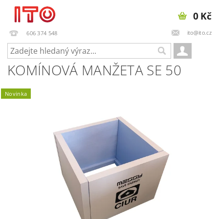
0 Kč
ito@ito.cz
606 374 548
KOMÍNOVÁ MANŽETA SE 50
Novinka