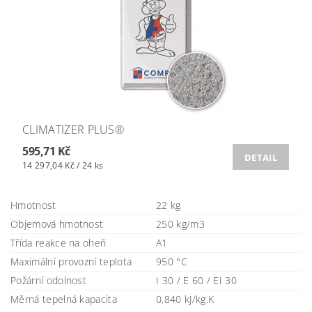
CLIMATIZER PLUS®
595,71 Kč
DETAIL
14 297,04 Kč / 24 ks
Hmotnost
22 kg
Objemová hmotnost
250 kg/m3
Třída reakce na oheň
A1
Maximální provozní teplota
950 °C
Požární odolnost
I 30 / E 60 / EI 30
Měrná tepelná kapacita
0,840 kJ/kg.K