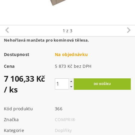
1
z 3
Nehořlavá manžeta pro komínová tělesa.
Dostupnost
Na objednávku
Cena
5 873 Kč bez DPH
7 106,33 Kč
/ ks
Kód produktu
366
Značka
COMPRI®
Kategorie
Doplňky