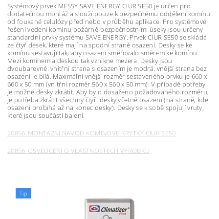
Systémový prvek MESSY SAVE ENERGY CIUR SE50 je určen pro
dodatečnou montáž a slouží pouze k bezpečnému oddělení komínu
od foukané celulózy před nebo v průběhu aplikace. Pro systémové
řešení vedení komínu požárně-bezpečnostními úseky jsou určeny
standardní prvky systému SAVE ENERGY. Prvek CIUR SE50 se skládá
ze čtyř desek, které mají na spodní straně osazení. Desky se ke
komínu sestavují tak, aby osazení směřovalo směrem ke komínu.
Mezi komínem a deskou tak vznikne mezera. Desky jsou
dvoubarevné: vnitřní strana s osazením je modrá, vnější strana bez
osazení je bílá. Maximální vnější rozměr sestaveného prvku je 660 x
660 x 50 mm (vnitřní rozměr 560 x 560 x 50 mm). V případě potřeby
je možné desky zkrátit. Aby bylo dosaženo požadovaného rozměru,
je potřeba zkrátit všechny čtyři desky včetně osazení (na straně, kde
osazení probíhá až na konec desky). Desky se k sobě spojují vruty,
které jsou součástí balení.
20856_MONTAZNI NAVOD KOMINOVE KRYTKY CIUR SE50
20856_OSVEDCENI O VLASTNOSTECH VYROBKU
Tip