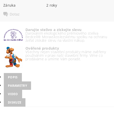
Záruka
2 roky
Dotaz
Darujte stelivo a získejte slevu
Darováním ekologického prémiového steliva
Bedcell® Moravskoslezskému spolku na ochranu
zvířat získáte slevu na vlastní nákup.
Ověřené produkty
Všechny nejen stavební produkty máme ověřeny
používáním v praxi naší stavební firmy. Víme co
prodáváme a umíme Vám poradit.
POPIS
PARAMETRY
VIDEO
DISKUZE