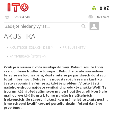
0 Kč
ito@ito.cz
606 374 548
AKUSTIKA
AKUSTICKÉ IZOLAČNÍ DESKY
PŘÍSLUŠENSTVÍ
ANTIVIBRAČNÍ SYSTÉMY
Zvuk je v našem životě všudypřítomný. Pokud jsou to tóny
vaší oblíbené hudby je to super. Pokud je to ale sousedova
televize nebo chrápání, dostanete se po pár dnech do stavu
totální bezmoci. Bohužel i v novostavbách se na akustiku
často zapomíná a řeší se až když je problém. V této části
našeho e-shopu najdete vynikající produkty značky Wolf. Ty
jsou unikátní především svou malou tloušťkou, při které ale
mají obrovský útlum a k tomu na všech slyšitelných
frekvencích. Se stavební akustikou máme letité zkušenosti a
jsme schopni kvalifikovaně poradit ideální řešení daného
problému.