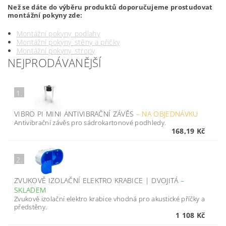
Než se dáte do výběru produktů doporučujeme prostudovat
montážní pokyny zde:
Montážní pokyny_podlahy
Montážní pokyny_stěny a příčky
Montážní pokyny_stropy
NEJPRODÁVANĚJŠÍ
1.
VIBRO PI MINI ANTIVIBRAČNÍ ZÁVĚS
–
NA OBJEDNÁVKU
Antivibrační závěs pro sádrokartonové podhledy.
168,19 Kč
2.
ZVUKOVĚ IZOLAČNÍ ELEKTRO KRABICE | DVOJITÁ
–
SKLADEM
Zvukově izolační elektro krabice vhodná pro akustické příčky a
předstěny.
1 108 Kč