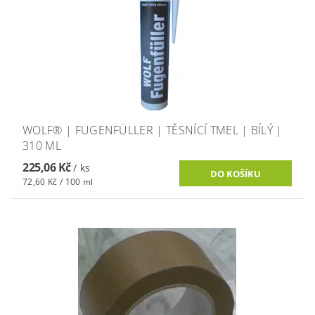
WOLF® | FUGENFÜLLER | TĚSNÍCÍ TMEL | BÍLÝ |
310 ML
225,06 Kč
/ ks
72,60 Kč / 100 ml