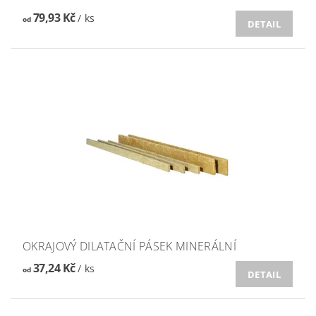
79,93 Kč
/ ks
od
DETAIL
OKRAJOVÝ DILATAČNÍ PÁSEK MINERÁLNÍ
37,24 Kč
/ ks
od
DETAIL