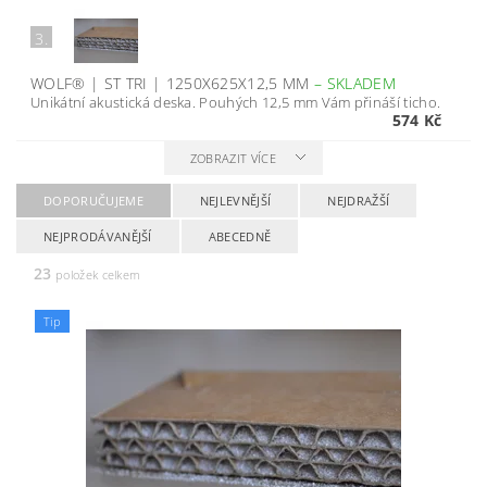
3.
WOLF® | ST TRI | 1250X625X12,5 MM
–
SKLADEM
Unikátní akustická deska. Pouhých 12,5 mm Vám přináší ticho.
574 Kč
ZOBRAZIT VÍCE
DOPORUČUJEME
NEJLEVNĚJŠÍ
NEJDRAŽŠÍ
NEJPRODÁVANĚJŠÍ
ABECEDNĚ
23
položek celkem
Tip