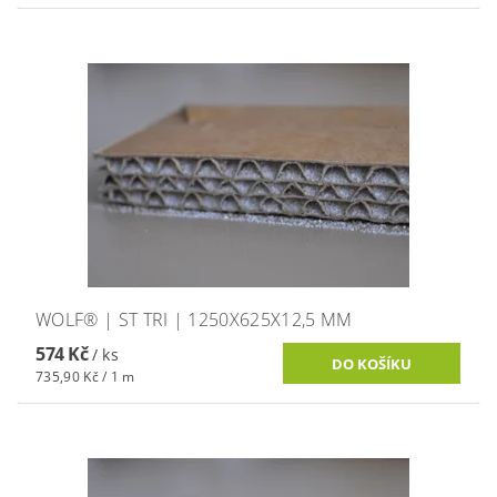
WOLF® | ST TRI | 1250X625X12,5 MM
574 Kč
/ ks
735,90 Kč / 1 m