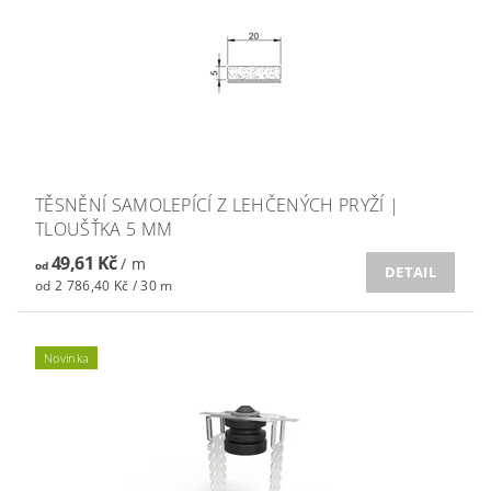
TĚSNĚNÍ SAMOLEPÍCÍ Z LEHČENÝCH PRYŽÍ |
TLOUŠŤKA 5 MM
49,61 Kč
/ m
od
DETAIL
od 2 786,40 Kč / 30 m
Novinka