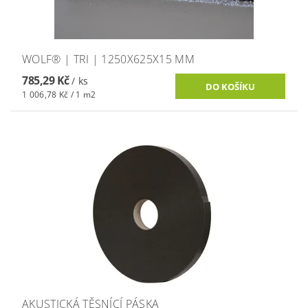
WOLF® | TRI | 1250X625X15 MM
785,29 Kč
/ ks
1 006,78 Kč / 1 m2
AKUSTICKÁ TĚSNÍCÍ PÁSKA