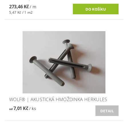
273,46 Kč
/ m
5,47 Kč / 1 m2
WOLF® | AKUSTICKÁ HMOŽDINKA HERKULES
7,01 Kč
/ ks
od
DETAIL