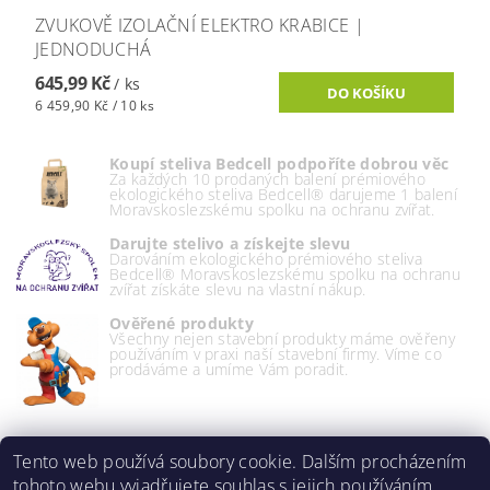
ZVUKOVĚ IZOLAČNÍ ELEKTRO KRABICE |
JEDNODUCHÁ
645,99 Kč
/ ks
6 459,90 Kč / 10 ks
Koupí steliva Bedcell podpoříte dobrou věc
Za každých 10 prodaných balení prémiového
ekologického steliva Bedcell® darujeme 1 balení
Moravskoslezskému spolku na ochranu zvířat.
Darujte stelivo a získejte slevu
Darováním ekologického prémiového steliva
Bedcell® Moravskoslezskému spolku na ochranu
zvířat získáte slevu na vlastní nákup.
Ověřené produkty
Všechny nejen stavební produkty máme ověřeny
používáním v praxi naší stavební firmy. Víme co
prodáváme a umíme Vám poradit.
Tento web používá soubory cookie. Dalším procházením
tohoto webu vyjadřujete souhlas s jejich používáním..