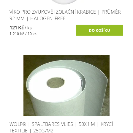
VÍKO PRO ZVUKOVĚ IZOLAČNÍ KRABICE | PRŮMĚR
92 MM | HALOGEN-FREE
121 Kč
/ ks
1 210 Kč / 10 ks
WOLF® | SPALTBARES VLIES | 50X1 M | KRYCÍ
TEXTILIE | 250G/M2