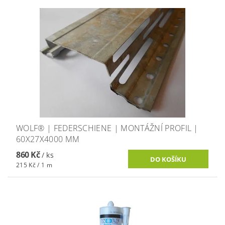
WOLF® | FEDERSCHIENE | MONTÁŽNÍ PROFIL |
60X27X4000 MM
860 Kč
/ ks
215 Kč / 1 m