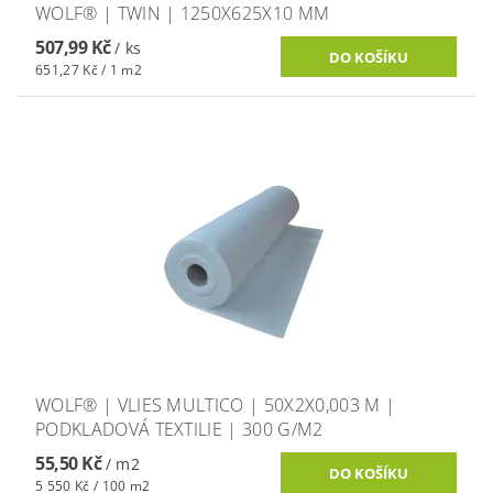
WOLF® | TWIN | 1250X625X10 MM
507,99 Kč
/ ks
651,27 Kč / 1 m2
WOLF® | VLIES MULTICO | 50X2X0,003 M |
PODKLADOVÁ TEXTILIE | 300 G/M2
55,50 Kč
/ m2
5 550 Kč / 100 m2