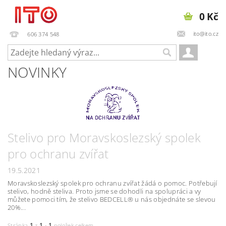
0 Kč
ito@ito.cz
606 374 548
NOVINKY
Stelivo pro Moravskoslezský spolek
pro ochranu zvířat
19.5.2021
Moravskoslezský spolek pro ochranu zvířat žádá o pomoc. Potřebují
stelivo, hodně steliva. Proto jsme se dohodli na spolupráci a vy
můžete pomoci tím, že stelivo BEDCELL® u nás objednáte se slevou
20%...
1
1
1
Stránka
z
-
položek celkem