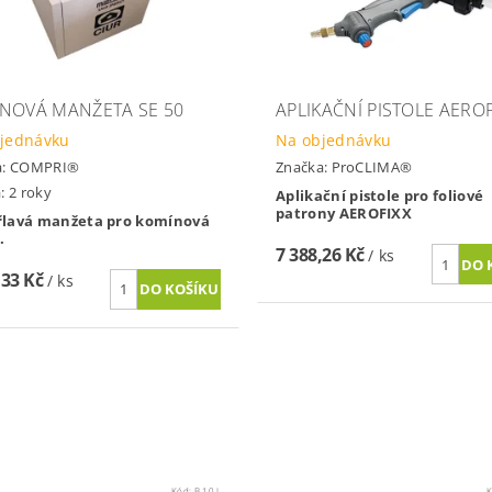
NOVÁ MANŽETA SE 50
APLIKAČNÍ PISTOLE AEROF
jednávku
Na objednávku
a:
COMPRI®
Značka:
ProCLIMA®
: 2 roky
Aplikační pistole pro foliové
patrony AEROFIXX
lavá manžeta pro komínová
.
7 388,26 Kč
/ ks
,33 Kč
/ ks
Kód:
B 10 L
K