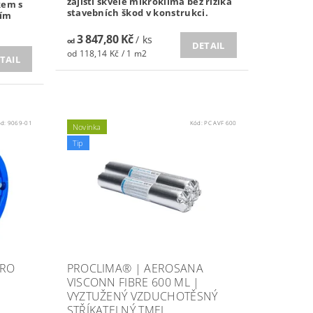
zajistí skvělé mikroklima bez rizika
kem s
stavebních škod v konstrukci.
ním
3 847,80 Kč
/ ks
od
DETAIL
od 118,14 Kč / 1 m2
TAIL
ód:
9069-01
Kód:
PC AVF 600
Novinka
Tip
TRO
PROCLIMA® | AEROSANA
VISCONN FIBRE 600 ML |
VYZTUŽENÝ VZDUCHOTĚSNÝ
STŘÍKATELNÝ TMEL