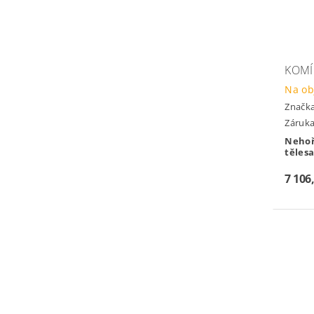
KOMÍ
Na ob
Značk
Záruka
Nehoř
tělesa
7 106