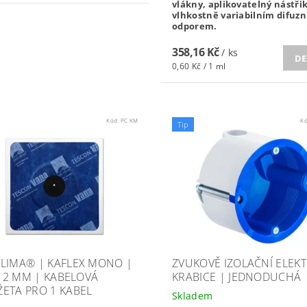
vlákny, aplikovatelný nástři
vlhkostně variabilním difuz
odporem.
358,16 Kč
/ ks
DE
0,60 Kč / 1 ml
Kód:
PC KM
K
Tip
LIMA® | KAFLEX MONO |
ZVUKOVĚ IZOLAČNÍ ELEK
- 12 MM | KABELOVÁ
KRABICE | JEDNODUCHÁ
ETA PRO 1 KABEL
Skladem