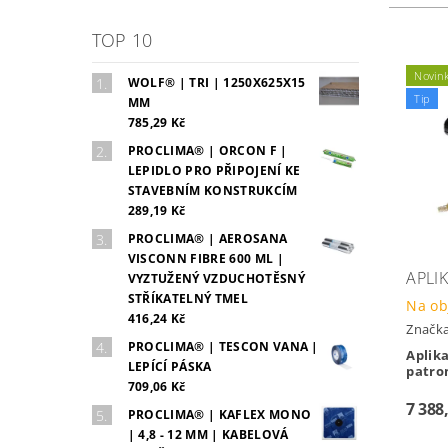
TOP 10
Novin
WOLF® | TRI | 1250X625X15
Tip
MM
785,29 Kč
PROCLIMA® | ORCON F |
LEPIDLO PRO PŘIPOJENÍ KE
STAVEBNÍM KONSTRUKCÍM
289,19 Kč
PROCLIMA® | AEROSANA
VISCONN FIBRE 600 ML |
APLI
VYZTUŽENÝ VZDUCHOTĚSNÝ
STŘÍKATELNÝ TMEL
Na ob
416,24 Kč
Značk
PROCLIMA® | TESCON VANA |
Aplika
LEPÍCÍ PÁSKA
patro
709,06 Kč
7 388
PROCLIMA® | KAFLEX MONO
| 4,8 - 12 MM | KABELOVÁ