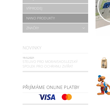
VÝPRODEJ
NANO PRODUKTY
ZNAČKY
NOVINKY
19.5.2021
STELIVO PRO MORAVSKOSLEZSKÝ
SPOLEK PRO OCHRANU ZVÍŘAT
PŘIJÍMÁME ONLINE PLATBY