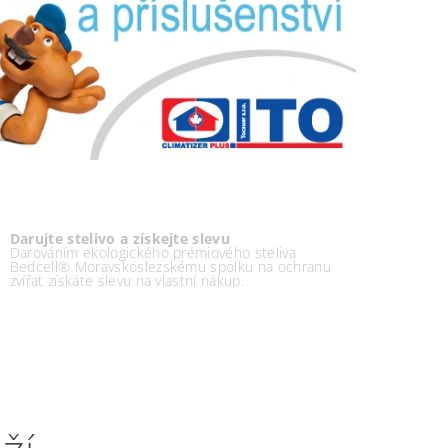
Darujte stelivo a získejte slevu
Darováním ekologického prémiového steliva
Bedcell® Moravskoslezskému spolku na ochranu
zvířat získáte slevu na vlastní nákup.