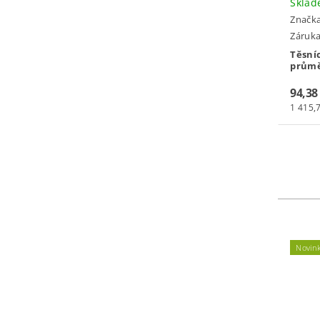
Skla
Značk
Záruka:
Těsní
průmě
94,38
1 415,7
Novin