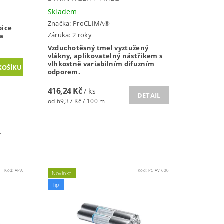
Skladem
Značka:
ProCLIMA®
bice
Záruka: 2 roky
 a
Vzduchotěsný tmel vyztužený
vlákny, aplikovatelný nástřikem s
vlhkostně variabilním difuzním
odporem.
416,24 Kč
/ ks
DETAIL
od 69,37 Kč / 100 ml
Y
Kód:
APA
Kód:
PC AV 600
Novinka
Tip