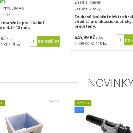
dem
Značka:
Kaiser
a:
ProCLIMA®
Záruka: 2 roky
 5 let
Zvukově izolační elektro kra
vhodná pro akustické příčky
cí manžeta pro 1 kabel
předstěny.
ru 4,8 - 12 mm.
645,99 Kč
/ ks
 Kč
/ ks
6 459,90 Kč / 10 ks
0 Kč / 15 ks
NOVINK
Kód:
366
ka
Novinka
Tip