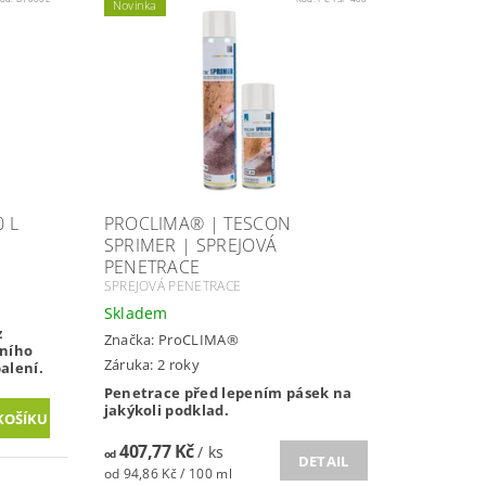
Novinka
 L
PROCLIMA® | TESCON
SPRIMER | SPREJOVÁ
PENETRACE
SPREJOVÁ PENETRACE
Skladem
z
Značka:
ProCLIMA®
dního
Záruka: 2 roky
alení.
Penetrace před lepením pásek na
jakýkoli podklad.
407,77 Kč
/ ks
od
DETAIL
od 94,86 Kč / 100 ml