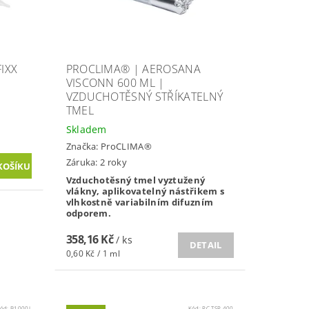
IXX
PROCLIMA® | AEROSANA
VISCONN 600 ML |
VZDUCHOTĚSNÝ STŘÍKATELNÝ
TMEL
Skladem
Značka:
ProCLIMA®
Záruka: 2 roky
Vzduchotěsný tmel vyztužený
vlákny, aplikovatelný nástřikem s
vlhkostně variabilním difuzním
odporem.
358,16 Kč
/ ks
DETAIL
0,60 Kč / 1 ml
ód:
B1000L
Kód:
PC TSP 400