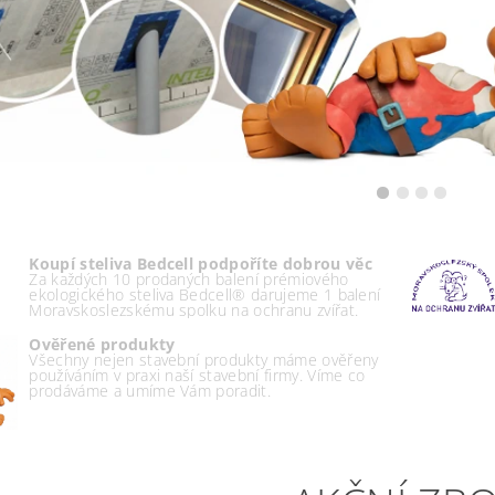
Koupí steliva Bedcell podpoříte dobrou věc
Za každých 10 prodaných balení prémiového
ekologického steliva Bedcell® darujeme 1 balení
Moravskoslezskému spolku na ochranu zvířat.
Ověřené produkty
Všechny nejen stavební produkty máme ověřeny
používáním v praxi naší stavební firmy. Víme co
prodáváme a umíme Vám poradit.