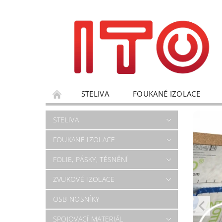
STELIVA
FOUKANÉ IZOLACE
VÝPRODEJ
NANO PRODUKTY
OBC
STELIVA
FORMULÁŘ PRO UPLATNĚNÍ REKLAMACE
FOUKANÉ IZOLACE
FOLIE, PÁSKY, TĚSNĚNÍ
ZVUKOVÉ IZOLACE
OSB NOSNÍKY
SPOJOVACÍ MATERIÁL