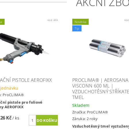
AKČNÍ ZBO
Kód:
APA
Kód
ka
Novinka
Tip
KAČNÍ PISTOLE AEROFIXX
PROCLIMA® | AEROSANA
VISCONN 600 ML |
jednávku
VZDUCHOTĚSNÝ STŘÍKAT
a:
ProCLIMA®
TMEL
ční pistole pro foliové
Skladem
ny AEROFIXX
Značka:
ProCLIMA®
,26 Kč
/ ks
Záruka: 2 roky
Vzduchotěsný tmel vyztužen