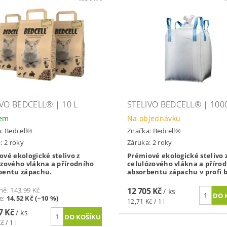
IVO BEDCELL® | 10 L
STELIVO BEDCELL® | 1000
dem
Na objednávku
a:
Bedcell®
Značka:
Bedcell®
: 2 roky
Záruka: 2 roky
vé ekologické stelivo z
Prémiové ekologické stelivo 
ózového vlákna a přírodního
celulózového vlákna a příro
bentu zápachu.
absorbentu zápachu v profi b
ně:
143,99 Kč
12 705 Kč
/ ks
te
:
14,52 Kč (–10 %)
12,71 Kč / 1 l
7 Kč
/ ks
č / 1 l