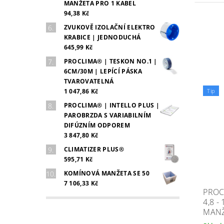
MANŽETA PRO 1 KABEL
94,38 Kč
ZVUKOVĚ IZOLAČNÍ ELEKTRO
KRABICE | JEDNODUCHÁ
645,99 Kč
PROCLIMA® | TESKON NO.1 |
6CM/30M | LEPÍCÍ PÁSKA
TVAROVATELNÁ
Tip
1 047,86 Kč
PROCLIMA® | INTELLO PLUS |
PAROBRZDA S VARIABILNÍM
DIFÚZNÍM ODPOREM
3 847,80 Kč
CLIMATIZER PLUS®
595,71 Kč
KOMÍNOVÁ MANŽETA SE 50
7 106,33 Kč
PROC
4,8 
MANŽ