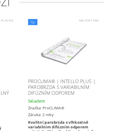
ŽÍ
:
PC AV 600
Kód:
PCIP1-5X20
Tip
PROCLIMA® | INTELLO PLUS |
PAROBRZDA S VARIABILNÍM
ELNÝ
DIFÚZNÍM ODPOREM
Skladem
Značka:
ProCLIMA®
Záruka: 2 roky
Kvalitní parobrzda s vlhkostně
variabilním difúzním odporem
ý