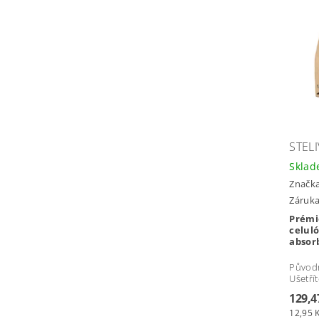
STEL
Skla
Značk
Záruka
Prémio
celul
absor
Původ
Ušetří
129,4
12,95 K