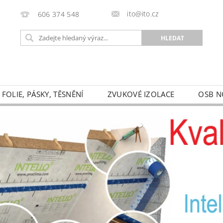
ito@ito.cz
606 374 548
FOLIE, PÁSKY, TĚSNĚNÍ
ZVUKOVÉ IZOLACE
OSB N
HODNÍ PODMÍNKY
KONTAKTY
PODMÍNKY OCHRAN
FORMULÁŘ PRO ODSTOUPENÍ OD SMLOUVY