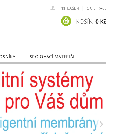
|
PŘIHLÁŠENÍ
REGISTRACE
KOŠÍK:
0 Kč
OSNÍKY
SPOJOVACÍ MATERIÁL
Y OSOBNÍCH ÚDAJŮ