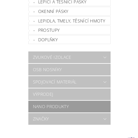
LEPÍCÍ A TĚSNÍCÍ PÁSKY
OKENNÍ PÁSKY
LEPIDLA, TMELY, TĚSNÍCÍ HMOTY
PROSTUPY
DOPLŇKY
ZVUKOVÉ IZOLACE
OSB NOSNÍKY
SPOJOVACÍ MATERIÁL
VÝPRODEJ
NANO PRODUKTY
ZNAČKY