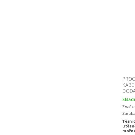
PROC
KABE
DODA
Skla
Značk
Záruka:
Těsní
utěsn
možná