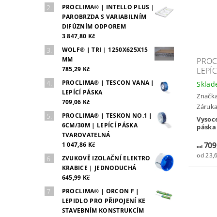
PROCLIMA® | INTELLO PLUS |
PAROBRZDA S VARIABILNÍM
DIFÚZNÍM ODPOREM
3 847,80 Kč
WOLF® | TRI | 1250X625X15
MM
PROC
785,29 Kč
LEPÍC
PROCLIMA® | TESCON VANA |
Skla
LEPÍCÍ PÁSKA
Značk
709,06 Kč
Záruka:
PROCLIMA® | TESKON NO.1 |
Vysoce
6CM/30M | LEPÍCÍ PÁSKA
páska 
TVAROVATELNÁ
709
1 047,86 Kč
od
od 23,6
ZVUKOVĚ IZOLAČNÍ ELEKTRO
KRABICE | JEDNODUCHÁ
645,99 Kč
PROCLIMA® | ORCON F |
LEPIDLO PRO PŘIPOJENÍ KE
STAVEBNÍM KONSTRUKCÍM