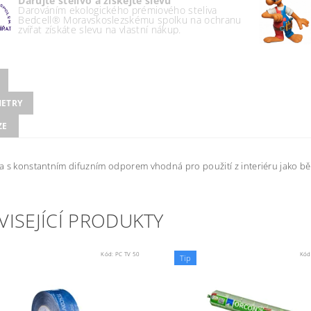
Darujte stelivo a získejte slevu
Darováním ekologického prémiového steliva
Bedcell® Moravskoslezskému spolku na ochranu
zvířat získáte slevu na vlastní nákup.
ETRY
ZE
 s konstantním difuzním odporem vhodná pro použití z interiéru jako b
VISEJÍCÍ PRODUKTY
Kód:
PC TV 50
Kód
Tip