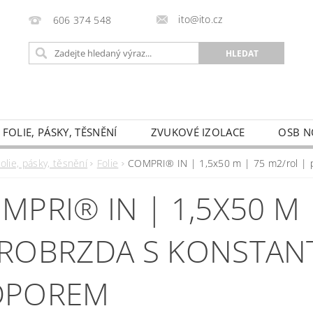
ito@ito.cz
606 374 548
FOLIE, PÁSKY, TĚSNĚNÍ
ZVUKOVÉ IZOLACE
OSB N
HODNÍ PODMÍNKY
KONTAKTY
PODMÍNKY OCHRAN
olie, pásky, těsnění
Folie
COMPRI® IN | 1,5x50 m | 75 m2/rol | 
FORMULÁŘ PRO ODSTOUPENÍ OD SMLOUVY
MPRI® IN | 1,5X50 M 
ROBRZDA S KONSTAN
DPOREM