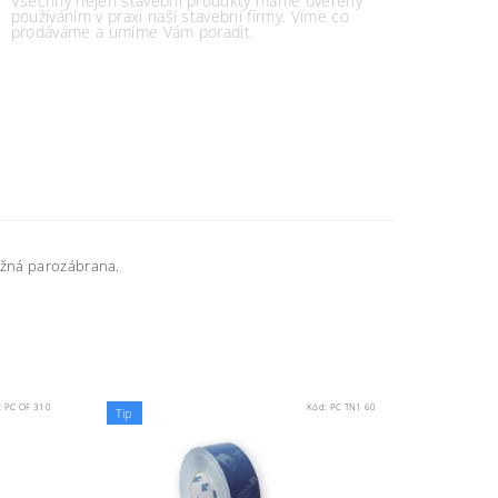
Všechny nejen stavební produkty máme ověřeny
používáním v praxi naší stavební firmy. Víme co
prodáváme a umíme Vám poradit.
ěžná parozábrana.
:
PC OF 310
Kód:
PC TN1 60
Tip