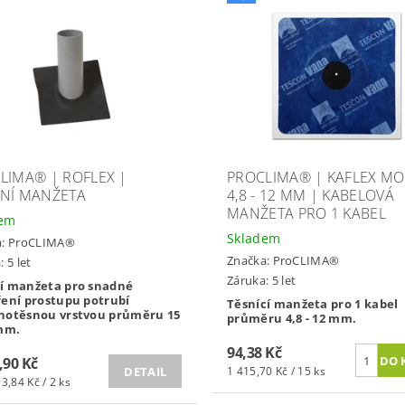
LIMA® | ROFLEX |
PROCLIMA® | KAFLEX M
NÍ MANŽETA
4,8 - 12 MM | KABELOVÁ
MANŽETA PRO 1 KABEL
dem
Skladem
a:
ProCLIMA®
Značka:
ProCLIMA®
 5 let
Záruka: 5 let
í manžeta pro snadné
ření prostupu potrubí
Těsnící manžeta pro 1 kabel
hotěsnou vrstvou průměru 15
průměru 4,8 - 12 mm.
 mm.
94,38 Kč
,90 Kč
DETAIL
1 415,70 Kč / 15 ks
3,84 Kč / 2 ks