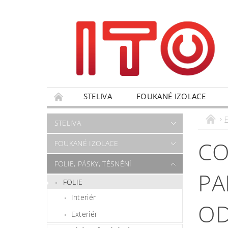
STELIVA
FOUKANÉ IZOLACE
VÝPRODEJ
NANO PRODUKTY
OBC
F
STELIVA
FORMULÁŘ PRO UPLATNĚNÍ REKLAMACE
CO
FOUKANÉ IZOLACE
FOLIE, PÁSKY, TĚSNĚNÍ
PA
FOLIE
Interiér
O
Exteriér