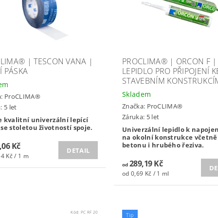
LIMA® | TESCON VANA |
PROCLIMA® | ORCON F |
Í PÁSKA
LEPIDLO PRO PŘIPOJENÍ K
STAVEBNÍM KONSTRUKCÍ
dem
Skladem
a:
ProCLIMA®
Značka:
ProCLIMA®
 5 let
Záruka: 5 let
 kvalitní univerzální lepící
se stoletou životností spoje.
Univerzální lepidlo k napojení
na okolní konstrukce včetně 
,06 Kč
betonu i hrubého řeziva.
DETAIL
4 Kč / 1 m
289,19 Kč
od
DE
od 0,69 Kč / 1 ml
Kód:
PC RF 20
Tip