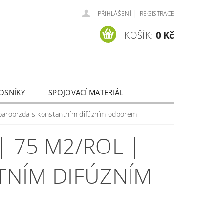
|
PŘIHLÁŠENÍ
REGISTRACE
KOŠÍK:
0 Kč
OSNÍKY
SPOJOVACÍ MATERIÁL
Y OSOBNÍCH ÚDAJŮ
parobrzda s konstantním difúzním odporem
| 75 M2/ROL |
TNÍM DIFÚZNÍM