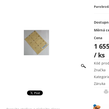
Parobrzd
Dostupn
Měrná c
Cena
1 655
/ ks
Kód pro
Značka
Kategori
Záruka