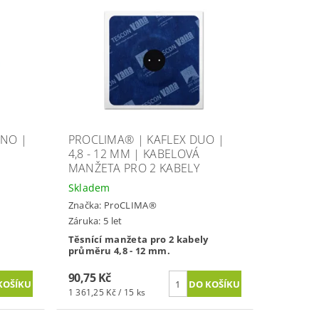
ONO |
PROCLIMA® | KAFLEX DUO |
4,8 - 12 MM | KABELOVÁ
MANŽETA PRO 2 KABELY
Skladem
Značka:
ProCLIMA®
Záruka: 5 let
Těsnící manžeta pro 2 kabely
průměru 4,8 - 12 mm.
90,75 Kč
1 361,25 Kč / 15 ks