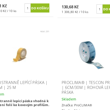
1 Kč
130,68 Kč
0 Kč / 10 ks
1 306,80 Kč / 10 ks
Kód:
231
STRANNĚ LEPÍCÍ PÁSKA |
PROCLIMA® | TESCON PR
M | 25 M
| 6CM/30M | ROHOVÁ LEP
PÁSKA
dem
Skladem
tranně lepící páska vhodná k
ení folií ke kovovým profilům.
Značka:
ProCLIMA®