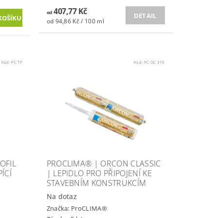
407,77 Kč
od
DETAIL
od 94,86 Kč / 100 ml
Kód:
PC TP
Kód:
PC OC 310
OFIL
PROCLIMA® | ORCON CLASSIC
ÍCÍ
| LEPIDLO PRO PŘIPOJENÍ KE
STAVEBNÍM KONSTRUKCÍM
Na dotaz
Značka:
ProCLIMA®