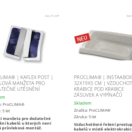
Kód:
PC KFP
Kód
LIMA® | KAFLEX POST |
PROCLIMA® | INSTAABOX
LOVÁ MANŽETA PRO
32X19X5 CM | VZDUCHO
TEČNÉ UTĚSNĚNÍ
KRABICE POD KRABICE
ZÁSUVEK A VYPÍNAČŮ
dem
Skladem
a:
ProCLIMA®
Značka:
ProCLIMA®
 5 let
Záruka: 5 let
cí manžeta pro dodatečné
ění kabelů u kterých není
Vzduchotěsné řešení prostu
 průvleková montáž.
kabelů v místě elektrokrabic