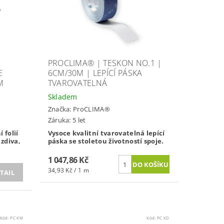
PROCLIMA® | TESKON NO.1 |
E
6CM/30M | LEPÍCÍ PÁSKA
M
TVAROVATELNÁ
Skladem
Značka:
ProCLIMA®
Záruka: 5 let
 folií
Vysoce kvalitní tvarovatelná lepící
zdiva,
páska se stoletou životností spoje.
1 047,86 Kč
34,93 Kč / 1 m
TAIL
Kód:
PC KM
Kód:
PC KD