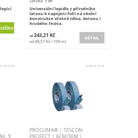
Záruka: 5 let
lepící
Univerzální lepidlo z přírodního
latexu k napojení folií na okolní
konstrukce včetně zdiva, betonu i
hrubého řeziva.
243,21 Kč
od
DETAIL
od 68,57 Kč / 100 ml
:
PC RF 20 M
Kód:
PC TP 50
PROCLIMA® | TESCON
X. 9
PROFECT | 6CM/30M |