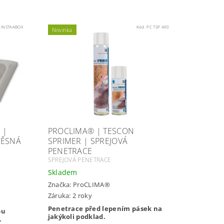
:
INSTAABOX
Kód:
PC TSP 400
Novinka
 |
PROCLIMA® | TESCON
TĚSNÁ
SPRIMER | SPREJOVÁ
PENETRACE
SPREJOVÁ PENETRACE
Skladem
Značka:
ProCLIMA®
Záruka: 2 roky
Penetrace před lepením pásek na
pu
jakýkoli podklad.
.