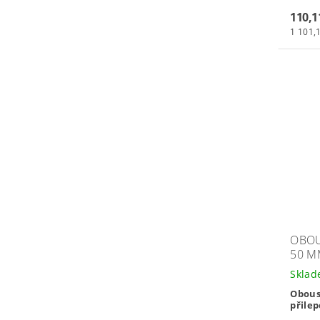
110,1
1 101,1
OBOU
50 M
Skla
Obous
přilep