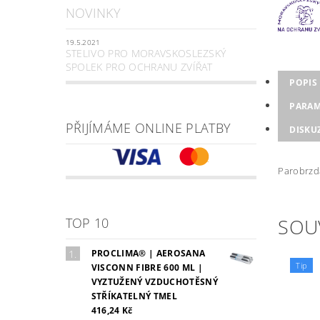
NOVINKY
19.5.2021
STELIVO PRO MORAVSKOSLEZSKÝ
SPOLEK PRO OCHRANU ZVÍŘAT
POPIS
PARAM
PŘIJÍMÁME ONLINE PLATBY
DISKU
Parobrzda
SOU
TOP 10
PROCLIMA® | AEROSANA
Tip
VISCONN FIBRE 600 ML |
VYZTUŽENÝ VZDUCHOTĚSNÝ
STŘÍKATELNÝ TMEL
416,24 Kč