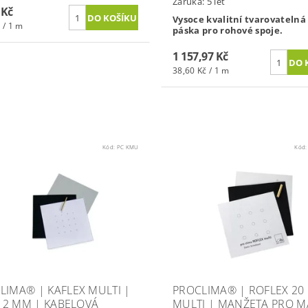
Záruka: 5 let
 Kč
Vysoce kvalitní tvarovatelná 
 / 1 m
páska pro rohové spoje.
1 157,97 Kč
38,60 Kč / 1 m
Kód:
PC KMU
Kód
LIMA® | KAFLEX MULTI |
PROCLIMA® | ROFLEX 20
- 12 MM | KABELOVÁ
MULTI | MANŽETA PRO MA