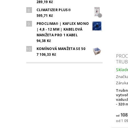
289,19 Kč
CLIMATIZER PLUS®
595,71 Kč
PROCLIMA® | KAFLEX MONO
| 4,8 - 12 MM | KABELOVÁ
MANŽETA PRO 1 KABEL
94,38 Kč
KOMÍNOVÁ MANŽETA SE 50
7 106,33 Kč
PROC
TRUB
Skla
Značk
Záruka:
Trubn
vytvo
vzduc
- 320
108
od
od 1 09