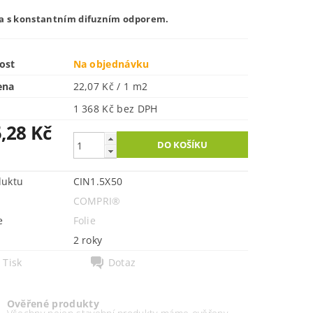
a s konstantním difuzním odporem.
ost
Na objednávku
ena
22,07 Kč / 1 m2
1 368 Kč bez DPH
,28 Kč
duktu
CIN1.5X50
COMPRI®
e
Folie
2 roky
Tisk
Dotaz
Ověřené produkty