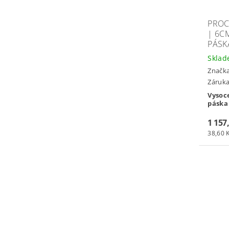
PROC
| 6C
PÁSK
Skla
Značk
Záruka:
Vysoce
páska
1 157
38,60 K