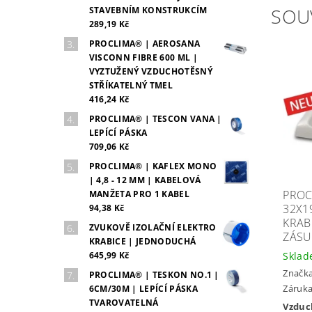
SOU
STAVEBNÍM KONSTRUKCÍM
289,19 Kč
PROCLIMA® | AEROSANA
VISCONN FIBRE 600 ML |
VYZTUŽENÝ VZDUCHOTĚSNÝ
STŘÍKATELNÝ TMEL
416,24 Kč
PROCLIMA® | TESCON VANA |
LEPÍCÍ PÁSKA
709,06 Kč
PROCLIMA® | KAFLEX MONO
| 4,8 - 12 MM | KABELOVÁ
PROC
MANŽETA PRO 1 KABEL
32X1
94,38 Kč
KRAB
ZVUKOVĚ IZOLAČNÍ ELEKTRO
ZÁSU
KRABICE | JEDNODUCHÁ
645,99 Kč
Skla
Značk
PROCLIMA® | TESKON NO.1 |
Záruka:
6CM/30M | LEPÍCÍ PÁSKA
TVAROVATELNÁ
Vzduc