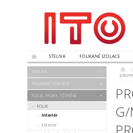
STELIVA
FOUKANÉ IZOLACE
VÝPRODEJ
NANO PRODUKTY
OBC
F
STELIVA
pásovi
FORMULÁŘ PRO UPLATNĚNÍ REKLAMACE
FOUKANÉ IZOLACE
PR
FOLIE, PÁSKY, TĚSNĚNÍ
G/
FOLIE
Interiér
PR
Exteriér