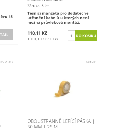
Záruka: 5 let
Těsnící manžeta pro dodatečné
ěru 15
utěsnění kabelů u kterých není
možná průvleková montáž.
110,11 Kč
TAIL
1 101,10 Kč / 10 ks
:
PC OF 310
Kód:
231
OBOUSTRANNĚ LEPÍCÍ PÁSKA |
E
50 MM | 25 M