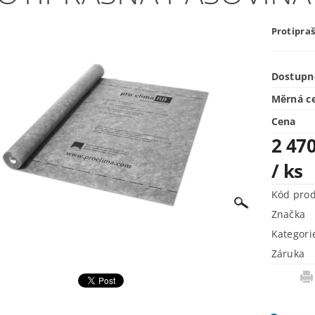
Protipra
Dostupn
Měrná c
Cena
2 470
/ ks
Kód pro
Značka
Kategori
Záruka