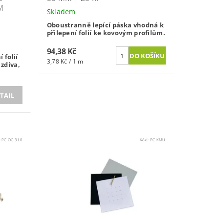
M
Skladem
Oboustranně lepící páska vhodná k
přilepení folií ke kovovým profilům.
94,38 Kč
 folií
3,78 Kč / 1 m
zdiva,
TAIL
:
PC OC 310
Kód:
PC KMU