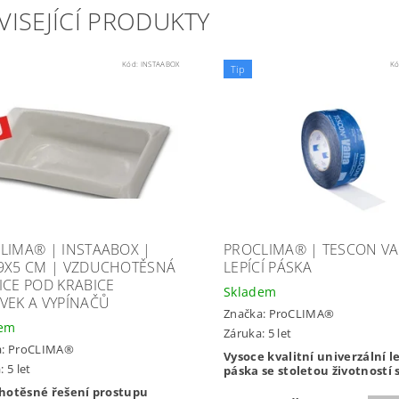
VISEJÍCÍ PRODUKTY
Kód:
INSTAABOX
K
Tip
LIMA® | INSTAABOX |
PROCLIMA® | TESCON VA
9X5 CM | VZDUCHOTĚSNÁ
LEPÍCÍ PÁSKA
ICE POD KRABICE
Skladem
VEK A VYPÍNAČŮ
Značka:
ProCLIMA®
dem
Záruka: 5 let
a:
ProCLIMA®
Vysoce kvalitní univerzální le
 5 let
páska se stoletou životností 
hotěsné řešení prostupu