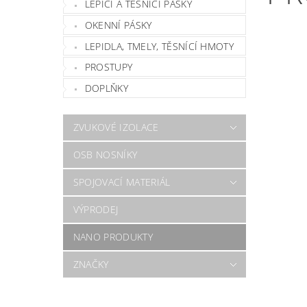
LEPÍCÍ A TĚSNÍCÍ PÁSKY
OKENNÍ PÁSKY
LEPIDLA, TMELY, TĚSNÍCÍ HMOTY
PROSTUPY
DOPLŇKY
ZVUKOVÉ IZOLACE
OSB NOSNÍKY
SPOJOVACÍ MATERIÁL
VÝPRODEJ
NANO PRODUKTY
ZNAČKY