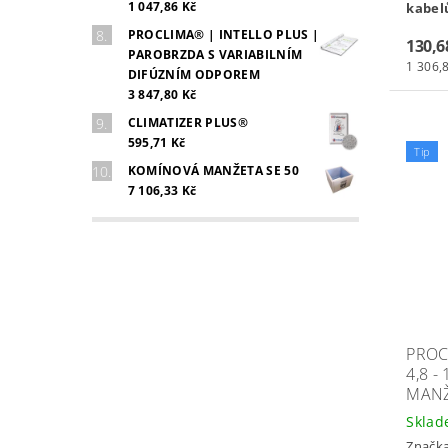
1 047,86 Kč
kabelů
PROCLIMA® | INTELLO PLUS |
130,6
PAROBRZDA S VARIABILNÍM
1 306,8
DIFÚZNÍM ODPOREM
3 847,80 Kč
CLIMATIZER PLUS®
595,71 Kč
Tip
KOMÍNOVÁ MANŽETA SE 50
7 106,33 Kč
PROC
4,8 
MANŽ
Skla
Značk