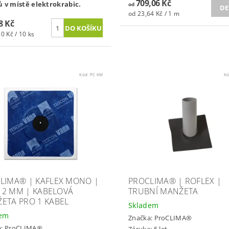
709,06 Kč
 v místě elektrokrabic.
od
DE
od 23,64 Kč / 1 m
8 Kč
0 Kč / 10 ks
Kód:
PC KM
K
LIMA® | KAFLEX MONO |
PROCLIMA® | ROFLEX |
- 12 MM | KABELOVÁ
TRUBNÍ MANŽETA
ETA PRO 1 KABEL
Skladem
dem
Značka:
ProCLIMA®
a:
ProCLIMA®