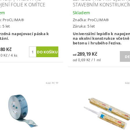
JENÍ FOLIE K OMÍTCE
STAVEBNÍM KONSTRUKCÍ
dem
Skladem
a:
ProCLIMA®
Značka:
ProCLIMA®
 5 let
Záruka: 5 let
rzdná napojovací páska k
Univerzální lepidlo k napojení
tání.
na okolní konstrukce včetně 
betonu i hrubého řeziva.
,80 Kč
289,19 Kč
0 Kč / 4 ks
od
DE
od 0,69 Kč / 1 ml
Kód:
PC TP
Kód