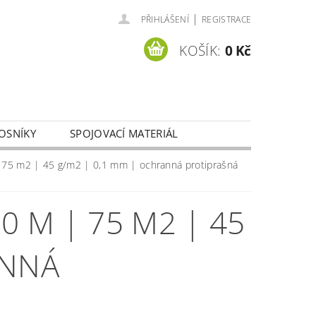
|
PŘIHLÁŠENÍ
REGISTRACE
KOŠÍK:
0 Kč
OSNÍKY
SPOJOVACÍ MATERIÁL
Y OSOBNÍCH ÚDAJŮ
75 m2 | 45 g/m2 | 0,1 mm | ochranná protiprašná
0 M | 75 M2 | 45
ANNÁ