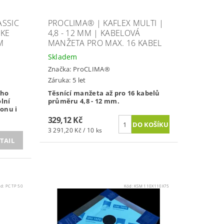
ASSIC
PROCLIMA® | KAFLEX MULTI |
 KE
4,8 - 12 MM | KABELOVÁ
M
MANŽETA PRO MAX. 16 KABEL
Skladem
Značka:
ProCLIMA®
Záruka: 5 let
ího
Těsnící manžeta až pro 16 kabelů
olní
průměru 4,8 - 12 mm.
onu i
329,12 Kč
3 291,20 Kč / 10 ks
TAIL
ód:
PC TP 50
Kód:
KSM 110X110X75