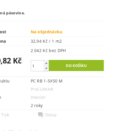
šná pásovina.
ost
Na objednávku
ena
32,94 Kč / 1 m2
2 042 Kč bez DPH
,82 Kč
duktu
PC RB 1-5X50 M
ProCLIMA®
e
Interiér
2 roky
Tisk
Dotaz