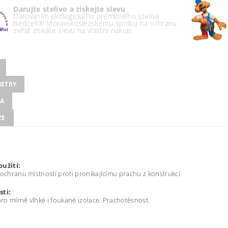
Darujte stelivo a získejte slevu
Darováním ekologického prémiového steliva
Bedcell® Moravskoslezskému spolku na ochranu
zvířat získáte slevu na vlastní nákup.
ETRY
A
ZE
oužití:
 ochranu místností proti pronikajícímu prachu z konstrukcí.
sti:
o mírně vlhké i foukané izolace. Prachotěsnost.