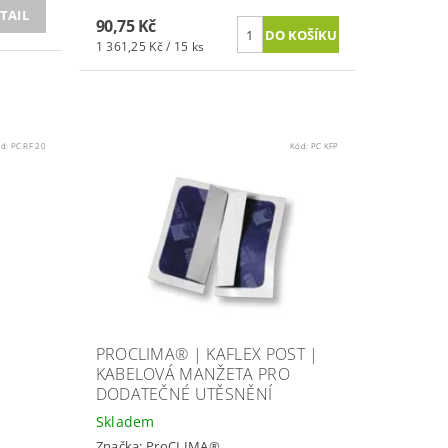
TAIL
90,75 Kč
1 361,25 Kč / 15 ks
ód:
PC RF 20
Kód:
PC KFP
PROCLIMA® | KAFLEX POST |
KABELOVÁ MANŽETA PRO
DODATEČNÉ UTĚSNĚNÍ
Skladem
Značka:
ProCLIMA®