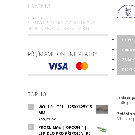
NOVINKY
19.5.2021
STELIVO PRO MORAVSKOSLEZSKÝ
SPOLEK PRO OCHRANU ZVÍŘAT
POPIS
PARAM
PŘIJÍMÁME ONLINE PLATBY
ZNAČK
DISKU
TOP 10
Oblast p
Folie pro
WOLF® | TRI | 1250X625X15
MM
Zvláštno
Vhodné pr
785,29 Kč
PROCLIMA® | ORCON F |
LEPIDLO PRO PŘIPOJENÍ KE