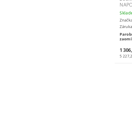
NAPO
Skla
Značk
Záruka:
Parob
zaomí
1 306
5 227,2