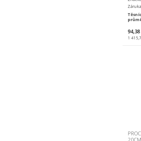
Záruka:
Těsní
průmě
94,38
1 415,7
PROC
20CM