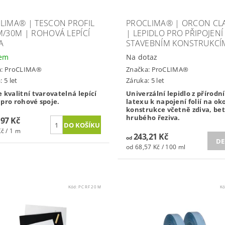
LIMA® | TESCON PROFIL
PROCLIMA® | ORCON CL
M/30M | ROHOVÁ LEPÍCÍ
| LEPIDLO PRO PŘIPOJENÍ
A
STAVEBNÍM KONSTRUKCÍ
dem
Na dotaz
a:
ProCLIMA®
Značka:
ProCLIMA®
 5 let
Záruka: 5 let
 kvalitní tvarovatelná lepící
Univerzální lepidlo z přírodn
 pro rohové spoje.
latexu k napojení folií na ok
konstrukce včetně zdiva, bet
hrubého řeziva.
,97 Kč
č / 1 m
243,21 Kč
od
DE
od 68,57 Kč / 100 ml
Kód:
PC RF 20 M
K