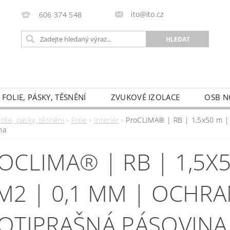
ito@ito.cz
606 374 548
FOLIE, PÁSKY, TĚSNĚNÍ
ZVUKOVÉ IZOLACE
OSB N
HODNÍ PODMÍNKY
KONTAKTY
PODMÍNKY OCHRAN
olie, pásky, těsnění
Folie
Interiér
ProCLIMA® | RB | 1,5x50 m | 
na
FORMULÁŘ PRO ODSTOUPENÍ OD SMLOUVY
OCLIMA® | RB | 1,5X5
M2 | 0,1 MM | OCHR
OTIPRAŠNÁ PÁSOVINA