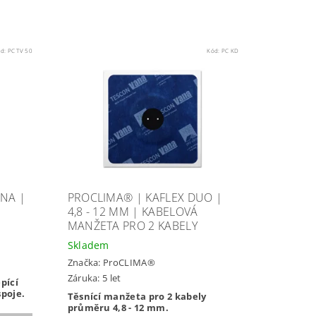
ód:
PC TV 50
Kód:
PC KD
NA |
PROCLIMA® | KAFLEX DUO |
4,8 - 12 MM | KABELOVÁ
MANŽETA PRO 2 KABELY
Skladem
Značka:
ProCLIMA®
Záruka: 5 let
pící
spoje.
Těsnící manžeta pro 2 kabely
průměru 4,8 - 12 mm.