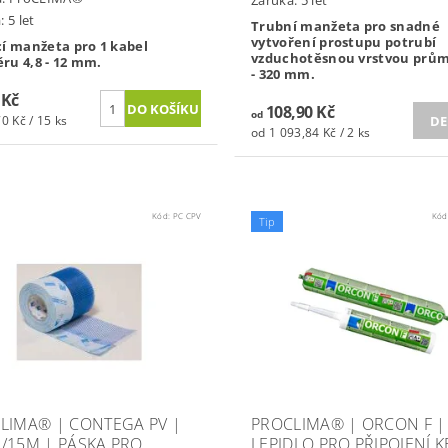
Záruka: 5 let
 5 let
Trubní manžeta pro snadné
vytvoření prostupu potrubí
cí manžeta pro 1 kabel
vzduchotěsnou vrstvou prům
ru 4,8 - 12 mm.
- 320 mm.
 Kč
108,90 Kč
od
DE
0 Kč / 15 ks
od 1 093,84 Kč / 2 ks
Kód:
PC CPV
Kód
Tip
LIMA® | CONTEGA PV |
PROCLIMA® | ORCON F |
/15M | PÁSKA PRO
LEPIDLO PRO PŘIPOJENÍ K