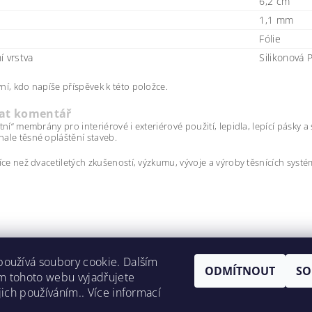
6,2 cm
1,1 mm
Fólie
í vrstva
Silikonová P
ní, kdo napíše příspěvek k této položce.
dat komentář
ntní“ membrány pro interiérové i exteriérové použití, lepidla, lepící pásky 
ale těsné opláštění staveb.
více než dvacetiletých zkušeností, výzkumu, vývoje a výroby těsnících systé
oužívá soubory cookie. Dalším
ODMÍTNOUT
SO
m tohoto webu vyjadřujete
Foukane-izolace-opava.cz
|
ito.cz
jich používáním.. Více informací