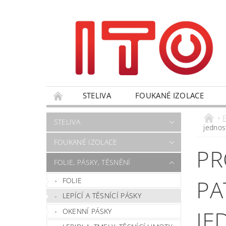
STELIVA
FOUKANÉ IZOLACE
VÝPRODEJ
NANO PRODUKTY
OBC
F
STELIVA
jednos
FORMULÁŘ PRO UPLATNĚNÍ REKLAMACE
FOUKANÉ IZOLACE
PR
FOLIE, PÁSKY, TĚSNĚNÍ
PA
FOLIE
LEPÍCÍ A TĚSNÍCÍ PÁSKY
JE
OKENNÍ PÁSKY