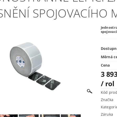
SNĚNÍ SPOJOVACÍHO 
Jednostra
spojovac
Dostupn
Měrná c
Cena
3 893
/ rol
Kód pro
Značka
Kategori
Záruka