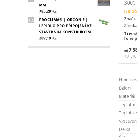
3000
MM
Na ob
785,29 Kč
Značk
PROCLIMA® | ORCON F |
Záruka:
LEPIDLO PRO PŘIPOJENÍ KE
STAVEBNÍM KONSTRUKCÍM
Třívrs
289,19 Kč
folie 
7 5
od
101,16
Hmotnos
Balení
Materiál
Teplotní 
Teplota 
Vystaven
Délka