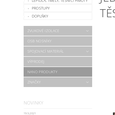
LEPIDLA, TMELY, TĚSNÍCÍ HMOTY
TĚ
PROSTUPY
DOPLŇKY
ZVUKOVÉ IZOLACE
OSB NOSNÍKY
SPOJOVACÍ MATERIÁL
VÝPRODEJ
NANO PRODUKTY
ZNAČKY
NOVINKY
19.5.2021