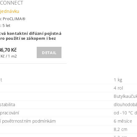
 CONNECT
jednávku
a:
ProCLIMA®
 5 let
tvá kontaktní difúzní pojistná
pro použití se zákopem i bez
86,70 Kč
DETAIL
 Kč / 1 m2
t
1 kg
4 rol
Butylkauču
stabilita
dlouhodobá
zpracování
od -10 °C 
í povětrnostním podmínkám
6 měsíce
8,2 cm