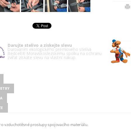
Darujte stelivo a získejte slevu
Darováním ekologického prémiového steliva
Bedcell® Moravskoslezskému spolku na ochranu
zvířat získáte slevu na vlastní nákup.
ETRY
A
ZE
ro vzduchotěsné prostupy spojovacího materiálu.