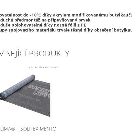
ovatelnost do -10°C díky akrylem modifikovanému butylkauč
duchá předmontáž na připevňovaný prvek
duše polohovatelné díky nosné
fólii z PE
upy spojovacího materiálu trvale těsné díky obtečení butylk
VISEJÍCÍ PRODUKTY
Kód:
PC SM3000C 1-5X50
LIMA® | SOLITEX MENTO