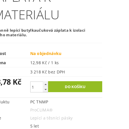
MATERIÁLU
nně lepící butylkaučuková záplata k izolaci
ího materiálu.
ost
Na objednávku
ena
12,98 Kč / 1 ks
3 218 Kč bez DPH
,78 Kč
duktu
PC TNMP
ProCLIMA®
e
Lepící a těsnící pásky
5 let