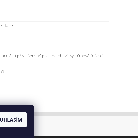
E-folie
a speciální příslušenství pro spolehlivá systémová řešení
mů.
UHLASÍM