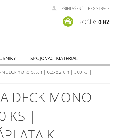
|
PŘIHLÁŠENÍ
REGISTRACE
KOŠÍK:
0 Kč
OSNÍKY
SPOJOVACÍ MATERIÁL
Y OSOBNÍCH ÚDAJŮ
IDECK mono patch | 6,2x8,2 cm | 300 ks |
NAIDECK MONO
0 KS |
ÁPLATA K