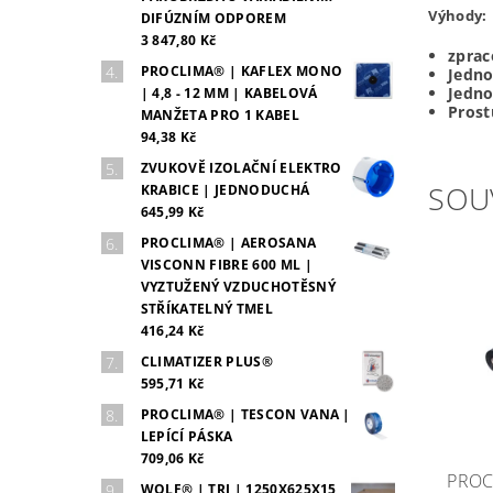
Výhody:
DIFÚZNÍM ODPOREM
3 847,80 Kč
zprac
PROCLIMA® | KAFLEX MONO
Jedno
Jedno
| 4,8 - 12 MM | KABELOVÁ
Prost
MANŽETA PRO 1 KABEL
94,38 Kč
ZVUKOVĚ IZOLAČNÍ ELEKTRO
SOU
KRABICE | JEDNODUCHÁ
645,99 Kč
PROCLIMA® | AEROSANA
VISCONN FIBRE 600 ML |
VYZTUŽENÝ VZDUCHOTĚSNÝ
STŘÍKATELNÝ TMEL
416,24 Kč
CLIMATIZER PLUS®
595,71 Kč
PROCLIMA® | TESCON VANA |
LEPÍCÍ PÁSKA
709,06 Kč
PROC
WOLF® | TRI | 1250X625X15