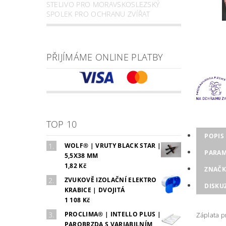
STELIVO PRO MORAVSKOSLEZSKÝ
SPOLEK PRO OCHRANU ZVÍŘAT
PŘIJÍMÁME ONLINE PLATBY
TOP 10
POPIS
WOLF® | VRUTY BLACK STAR |
PARAM
5,5X38 MM
1,82 Kč
ZNAČK
ZVUKOVĚ IZOLAČNÍ ELEKTRO
DISKU
KRABICE | DVOJITÁ
1 108 Kč
PROCLIMA® | INTELLO PLUS |
Záplata p
PAROBRZDA S VARIABILNÍM