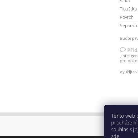
Šířka
Tloušťka
Povrch
Separačn
Buďte prv
Při
„Intelige
pro dokon
Využijte 
Tento web p
procházení
souhlas s je
zde
.