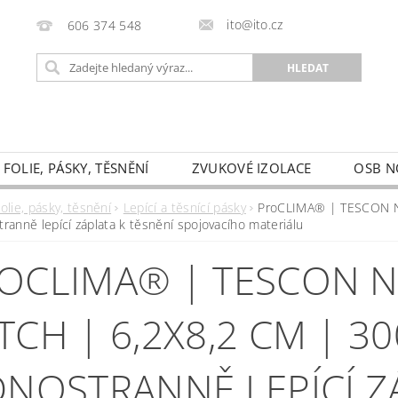
ito@ito.cz
606 374 548
FOLIE, PÁSKY, TĚSNĚNÍ
ZVUKOVÉ IZOLACE
OSB N
HODNÍ PODMÍNKY
KONTAKTY
PODMÍNKY OCHRAN
olie, pásky, těsnění
Lepící a těsnící pásky
ProCLIMA® | TESCON NA
tranně lepící záplata k těsnění spojovacího materiálu
FORMULÁŘ PRO ODSTOUPENÍ OD SMLOUVY
OCLIMA® | TESCON 
TCH | 6,2X8,2 CM | 30
DNOSTRANNĚ LEPÍCÍ Z