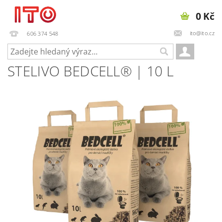
0 Kč
ito@ito.cz
606 374 548
STELIVO BEDCELL® | 10 L