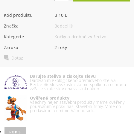
Kód produktu
B 10 L
Značka
Bedcell®
Kategorie
Kočky a drobné zvířectvo
Záruka
2 roky
Dotaz
Darujte stelivo a získejte slevu
Darováním ekologického prémiového steliva
Bedcell® Moravskoslezskému spolku na ochranu
zvířat získáte slevu na vlastní nákup.
Ověřené produkty
Všechny nejen stavební produkty máme ověřeny
používáním v praxi naší stavební firmy. Víme co
prodáváme a umíme Vám poradit.
POPIS