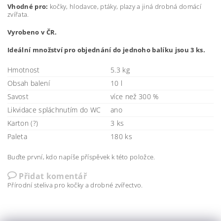
Vhodné pro:
kočky, hlodavce, ptáky, plazy a jiná drobná domácí
zvířata.
Vyrobeno v ČR.
Ideální množství pro objednání do jednoho balíku jsou 3 ks.
Hmotnost
5.3 kg
Obsah balení
10 l
Savost
více než 300 %
Likvidace spláchnutím do WC
ano
Karton (?)
3 ks
Paleta
180 ks
Buďte první, kdo napíše příspěvek k této položce.
Přidat komentář
Přírodní steliva pro kočky a drobné zvířectvo.