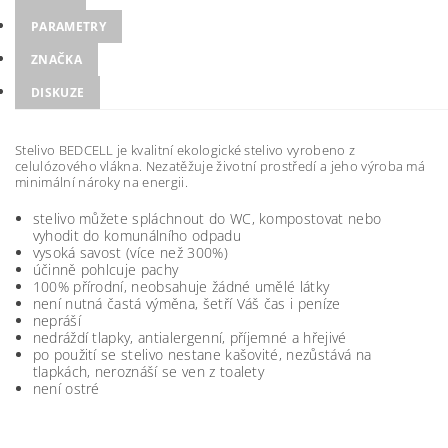
PARAMETRY
ZNAČKA
DISKUZE
Stelivo BEDCELL je kvalitní ekologické stelivo vyrobeno z
celulózového vlákna. Nezatěžuje životní prostředí a jeho výroba má
minimální nároky na energii.
stelivo můžete spláchnout do WC, kompostovat nebo
vyhodit do komunálního odpadu
vysoká savost (více než 300%)
účinně pohlcuje pachy
100% přírodní, neobsahuje žádné umělé látky
není nutná častá výměna, šetří Váš čas i peníze
nepráší
nedráždí tlapky, antialergenní, příjemné a hřejivé
po použití se stelivo nestane kašovité, nezůstává na
tlapkách, neroznáší se ven z toalety
není ostré