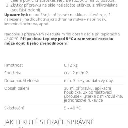
celém povrchu autoskla. Nechte roztok 5 minut působit.
Zbytky přípravku na skle rozleštěte utěrkou z mikrovlákna
(součást balení).
Upozornění:
nepoužívejte přípravek na sklo, na kterém je již
nanesená jiná dlouhotrvající ochranná vrstva – např. vosk,
keramická ochrana, apod.
Nádobku s přípravkem skladujte mimo dosah dětí a při teplotách 5
až 40 °C.
Při poklesu teploty pod 5 °C a zamrznutí roztoku
může dojít k jeho znehodnocení.
Hmotnost
0.12 kg
Spotřeba
cca. 2 ml/m2
Doba použitelnosti
min. 3 roky od data výroby
Obsah balení
30 ml přípravku, aplikační
houbička, 2x odmašťovací
ubrousek, úterka z mikrovlákna,
jednorázové rukavice
Skladování
5 - 40 °C
JAK TEKUTÉ STĚRAČE SPRÁVNĚ