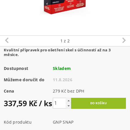
1
z 2
Kvalitní přípravek pro ošetření skel s účinností až na 3
měsíce.
Dostupnost
Skladem
Můžeme doručit do
11.8.2026
Cena
279 Kč bez DPH
337,59 Kč
/ ks
Kód produktu
GNP SNAP