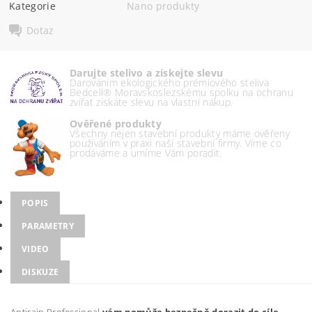
Kategorie
Nano produkty
Dotaz
Darujte stelivo a získejte slevu
Darováním ekologického prémiového steliva
Bedcell® Moravskoslezskému spolku na ochranu
zvířat získáte slevu na vlastní nákup.
Ověřené produkty
Všechny nejen stavební produkty máme ověřeny
používáním v praxi naší stavební firmy. Víme co
prodáváme a umíme Vám poradit.
POPIS
PARAMETRY
VIDEO
DISKUZE