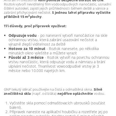
Antirain Professional
vám pomůže bezpečně dorazit do cíle
.
Roztok vytvoří neviditelný film vodoodpudivých nanočástic, usnadní
čištění autoskel, zajistí jejich průhlednost i během deště a vánice a
zabrání přichycování nečistot.
S jednou lahví přípravku vyčistíte
2
přibližně 15 m
plochy
.
Tři důvody, proč přípravek využívat:
Odpuzuje vodu
- po nanesení vytvoří nanočástice na skle
ochrannou vrstvu, která zabrání usazování nečistot a
výrazně zlepší viditelnost za deště
Hotovo za 10 minut
- Roztok nanesete, po několika
minutách okno vyleštíte a můžete vyrazit
Působí až 3 měsíce
- Roztok vytvoří na povrchu ochrannou
vrstvu nanočástic, která odpuzuje vodu a námrazu a brání
ulpívání nečistot. Trvanlivost vowoodpudivé vrstvy je 3
měsíce nebo 10.000 najetých km.
GNP tekutý stěrač používejte na čistá a odmaštěná okna.
Silně
znečištěná skla
(např. od bláta)
nejdříve opláchněte
vodou.
Vyčistěte skla pomocí odmašťovacích ubrousků (součást
balení).
Přípravek naneste na aplikační houbičku a rozetřete jej po