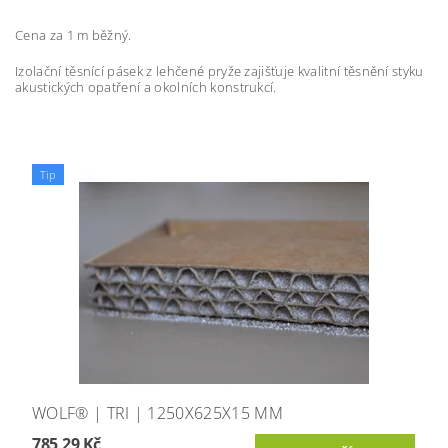
Cena za 1 m běžný.
Izolační těsnící pásek z lehčené pryže zajišťuje kvalitní těsnění styku
akustických opatření a okolních konstrukcí.
Tip
WOLF® | TRI | 1250X625X15 MM
785,29 Kč