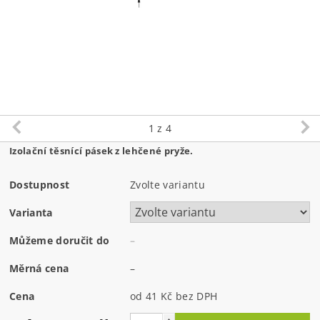
1
z 4
Izolační těsnící pásek z lehčené pryže.
Dostupnost
Zvolte variantu
Varianta
Můžeme doručit do
–
Měrná cena
–
Cena
od 41 Kč
bez DPH