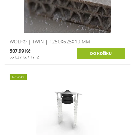
WOLF® | TWIN | 1250X625X10 MM
507,99 Kč
651,27 Kč / 1 m2
Novinka