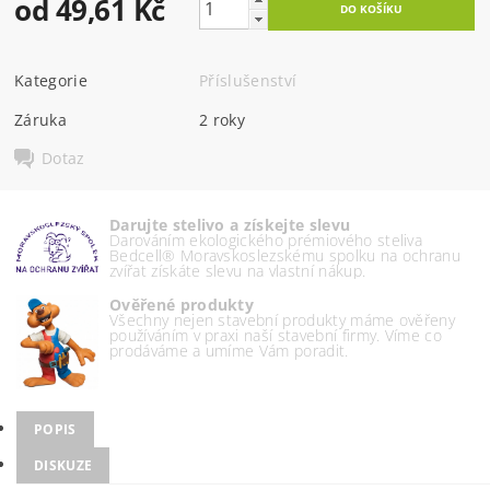
od 49,61 Kč
Kategorie
Příslušenství
Záruka
2 roky
Dotaz
Darujte stelivo a získejte slevu
Darováním ekologického prémiového steliva
Bedcell® Moravskoslezskému spolku na ochranu
zvířat získáte slevu na vlastní nákup.
Ověřené produkty
Všechny nejen stavební produkty máme ověřeny
používáním v praxi naší stavební firmy. Víme co
prodáváme a umíme Vám poradit.
POPIS
DISKUZE