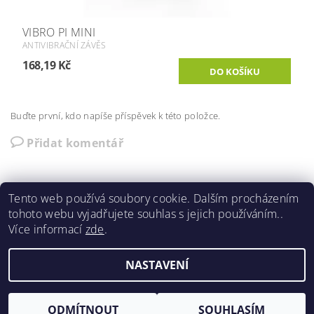
VIBRO PI MINI
ANTIVIBRAČNÍ ZÁVĚS
168,19 Kč
Buďte první, kdo napíše příspěvek k této položce.
Přidat komentář
Tento web používá soubory cookie. Dalším procházením
tohoto webu vyjadřujete souhlas s jejich používáním..
Foukane-izolace-opava.cz
|
ito.cz
Více informací
zde
.
NASTAVENÍ
Upravit nastavení cookies
2026 ©
ITO shop
, všechna práva vyhrazena
Vytvořil Shoptet
ODMÍTNOUT
SOUHLASÍM