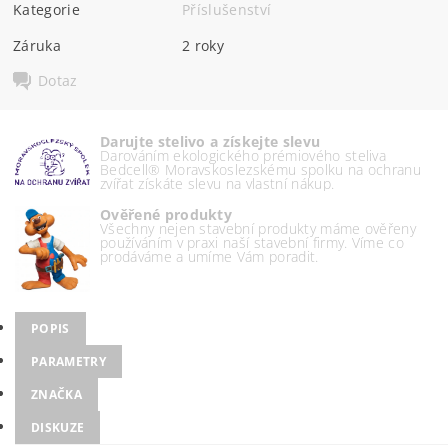
Kategorie
Příslušenství
Záruka
2 roky
Dotaz
Darujte stelivo a získejte slevu
Darováním ekologického prémiového steliva
Bedcell® Moravskoslezskému spolku na ochranu
zvířat získáte slevu na vlastní nákup.
Ověřené produkty
Všechny nejen stavební produkty máme ověřeny
používáním v praxi naší stavební firmy. Víme co
prodáváme a umíme Vám poradit.
POPIS
PARAMETRY
ZNAČKA
DISKUZE