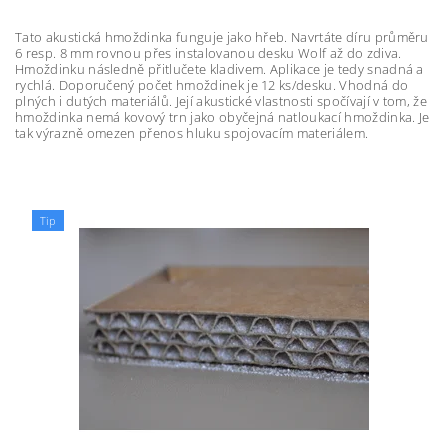
Tato akustická hmoždinka funguje jako hřeb. Navrtáte díru průměru
6 resp. 8 mm rovnou přes instalovanou desku Wolf až do zdiva.
Hmoždinku následně přitlučete kladivem. Aplikace je tedy snadná a
rychlá. Doporučený počet hmoždinek je 12 ks/desku. Vhodná do
plných i dutých materiálů. Její akustické vlastnosti spočívají v tom, že
hmoždinka nemá kovový trn jako obyčejná natloukací hmoždinka. Je
tak výrazně omezen přenos hluku spojovacím materiálem.
Tip