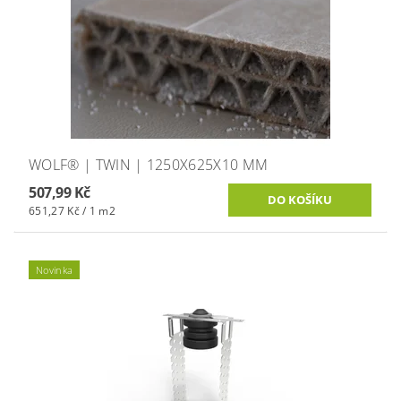
WOLF® | TWIN | 1250X625X10 MM
507,99 Kč
651,27 Kč / 1 m2
Novinka