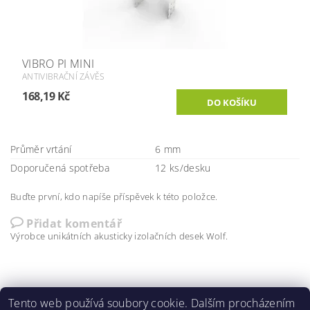
VIBRO PI MINI
ANTIVIBRAČNÍ ZÁVĚS
168,19 Kč
Průměr vrtání
6 mm
Doporučená spotřeba
12 ks/desku
Buďte první, kdo napíše příspěvek k této položce.
Přidat komentář
Výrobce unikátních akusticky izolačních desek Wolf.
Tento web používá soubory cookie. Dalším procházením