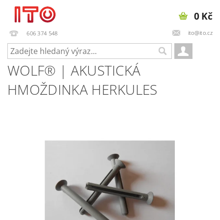
0 Kč
ito@ito.cz
606 374 548
WOLF® | AKUSTICKÁ
HMOŽDINKA HERKULES