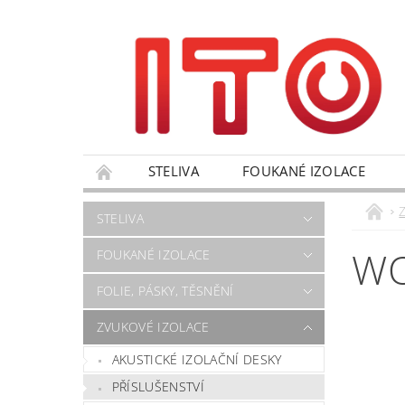
STELIVA
FOUKANÉ IZOLACE
VÝPRODEJ
NANO PRODUKTY
OBC
STELIVA
FORMULÁŘ PRO UPLATNĚNÍ REKLAMACE
WO
FOUKANÉ IZOLACE
FOLIE, PÁSKY, TĚSNĚNÍ
ZVUKOVÉ IZOLACE
AKUSTICKÉ IZOLAČNÍ DESKY
PŘÍSLUŠENSTVÍ