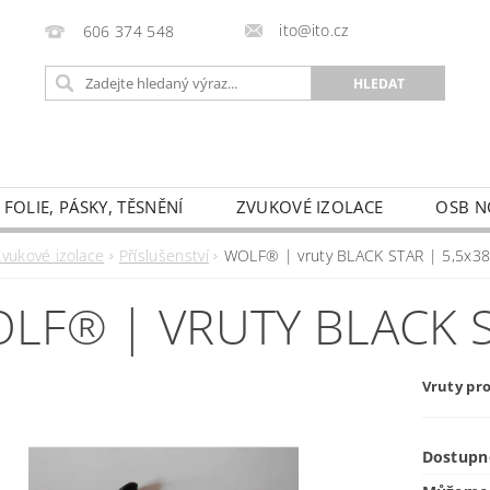
ito@ito.cz
606 374 548
FOLIE, PÁSKY, TĚSNĚNÍ
ZVUKOVÉ IZOLACE
OSB N
HODNÍ PODMÍNKY
KONTAKTY
PODMÍNKY OCHRAN
Zvukové izolace
Příslušenství
WOLF® | vruty BLACK STAR | 5,5x3
FORMULÁŘ PRO ODSTOUPENÍ OD SMLOUVY
LF® | VRUTY BLACK S
Vruty pr
Dostupn