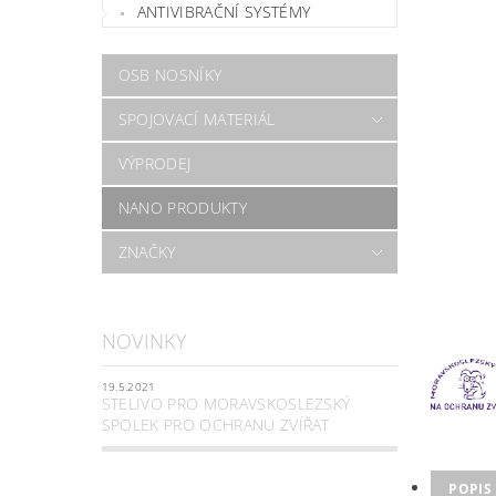
ANTIVIBRAČNÍ SYSTÉMY
OSB NOSNÍKY
SPOJOVACÍ MATERIÁL
VÝPRODEJ
NANO PRODUKTY
ZNAČKY
NOVINKY
19.5.2021
STELIVO PRO MORAVSKOSLEZSKÝ
SPOLEK PRO OCHRANU ZVÍŘAT
POPIS