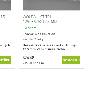
X15
WOLF® | ST TRI |
1250X625X12,5 MM
Skladem
Značka:
Wolf Bavaria®
Záruka: 2 roky
ouhých
Unikátní akustická deska. Pouhých
12,5 mm Vám přináší ticho.
574 Kč
735,90 Kč / 1 m