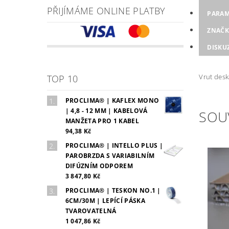
PŘIJÍMÁME ONLINE PLATBY
PARAM
ZNAČK
DISKU
Vrut desk
TOP 10
PROCLIMA® | KAFLEX MONO
| 4,8 - 12 MM | KABELOVÁ
SOU
MANŽETA PRO 1 KABEL
94,38 Kč
PROCLIMA® | INTELLO PLUS |
PAROBRZDA S VARIABILNÍM
DIFÚZNÍM ODPOREM
3 847,80 Kč
PROCLIMA® | TESKON NO.1 |
6CM/30M | LEPÍCÍ PÁSKA
TVAROVATELNÁ
1 047,86 Kč