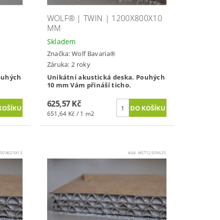
WOLF® | TWIN | 1200X800X10
MM
Skladem
Značka:
Wolf Bavaria®
Záruka: 2 roky
ouhých
Unikátní akustická deska. Pouhých
10 mm Vám přináší ticho.
625,57 Kč
651,64 Kč / 1 m2
250X625X15
Kód:
WST1250X625