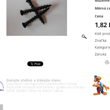
Můžeme 
Měrná c
Cena
1,82
Kód pro
Značka
Kategori
Záruka
Darujte stelivo a získejte slevu
Darováním ekologického prémiového steliva
Bedcell® Moravskoslezskému spolku na ochranu
zvířat získáte slevu na vlastní nákup.