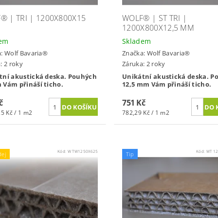
® | TRI | 1200X800X15
WOLF® | ST TRI |
1200X800X12,5 MM
dem
Skladem
a:
Wolf Bavaria®
Značka:
Wolf Bavaria®
: 2 roky
Záruka: 2 roky
tní akustická deska. Pouhých
Unikátní akustická deska. P
 Vám přináší ticho.
12,5 mm Vám přináší ticho.
č
751 Kč
25 Kč / 1 m2
782,29 Kč / 1 m2
Kód:
W TW1250X625
Kód:
WT 1
dej
Tip