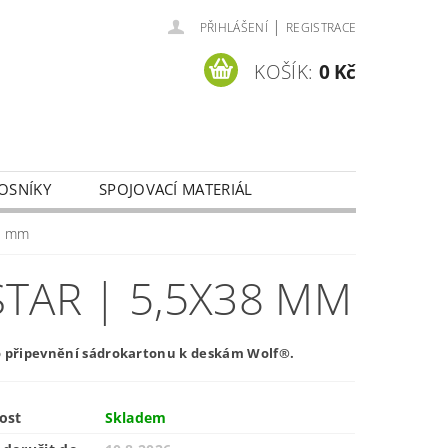
|
PŘIHLÁŠENÍ
REGISTRACE
KOŠÍK:
0 Kč
OSNÍKY
SPOJOVACÍ MATERIÁL
Y OSOBNÍCH ÚDAJŮ
8 mm
TAR | 5,5X38 MM
o připevnění sádrokartonu k deskám Wolf®.
ost
Skladem