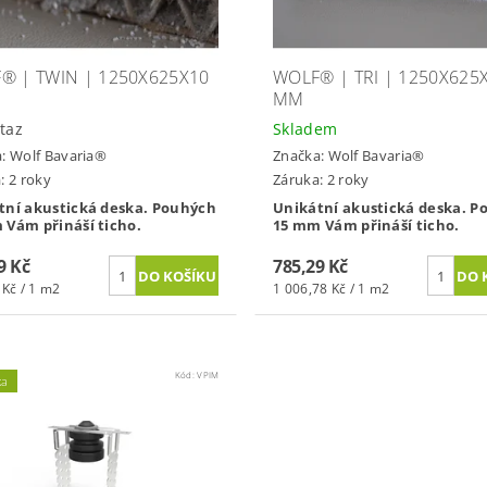
® | TWIN | 1250X625X10
WOLF® | TRI | 1250X625
MM
taz
Skladem
a:
Wolf Bavaria®
Značka:
Wolf Bavaria®
: 2 roky
Záruka: 2 roky
tní akustická deska. Pouhých
Unikátní akustická deska. P
 Vám přináší ticho.
15 mm Vám přináší ticho.
9 Kč
785,29 Kč
 Kč / 1 m2
1 006,78 Kč / 1 m2
Kód:
VPIM
ka