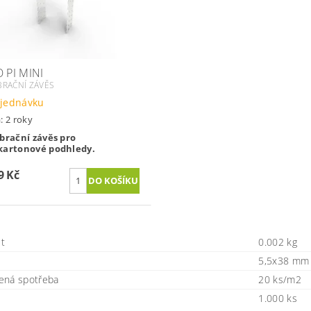
 PI MINI
BRAČNÍ ZÁVĚS
jednávku
: 2 roky
brační závěs pro
kartonové podhledy.
9 Kč
t
0.002 kg
5,5x38 mm
ená spotřeba
20 ks/m2
1.000 ks