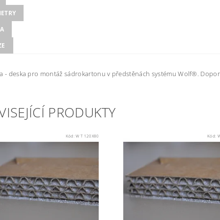
ETRY
A
ZE
a - deska pro montáž sádrokartonu v předstěnách systému Wolf®. Doporu
VISEJÍCÍ PRODUKTY
Kód:
W T 120X80
Kód:
W