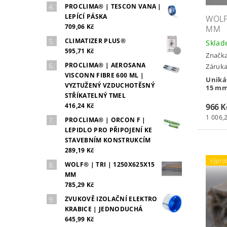
PROCLIMA® | TESCON VANA |
LEPÍCÍ PÁSKA
WOLF
709,06 Kč
MM
CLIMATIZER PLUS®
Skla
595,71 Kč
Značk
PROCLIMA® | AEROSANA
Záruka
VISCONN FIBRE 600 ML |
Uniká
VYZTUŽENÝ VZDUCHOTĚSNÝ
15 mm
STŘÍKATELNÝ TMEL
416,24 Kč
966 K
1 006,
PROCLIMA® | ORCON F |
LEPIDLO PRO PŘIPOJENÍ KE
STAVEBNÍM KONSTRUKCÍM
289,19 Kč
Výpro
WOLF® | TRI | 1250X625X15
MM
785,29 Kč
ZVUKOVĚ IZOLAČNÍ ELEKTRO
KRABICE | JEDNODUCHÁ
645,99 Kč