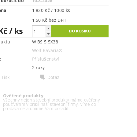
doručit do
10.8.2026
ena
1 820 Kč / 1000 ks
1,50 Kč bez DPH
 Kč
/ ks
duktu
W BS 5.5X38
Wolf Bavaria®
e
Příslušenství
2 roky
Tisk
Dotaz
Ověřené produkty
Všechny nejen stavební produkty máme ověřeny
používáním v praxi naší stavební firmy. Víme co
prodáváme a umíme Vám poradit.