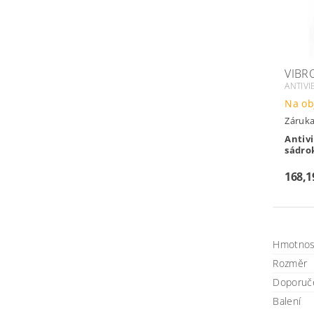
VIBRO
ANTIVI
Na ob
Záruka
Antivi
sádro
168,1
Hmotnos
Rozměr
Doporuč
Balení