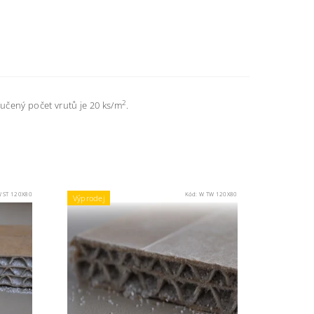
2
čený počet vrutů je 20 ks/m
.
 ST 120X80
Kód:
W TW 120X80
Výprodej